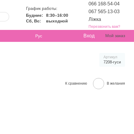
066 168-54-04
График работы:
067 565-13-03
Будние:
8:30–16:00
Ліжка
Сб, Вс:
выходной
Перезвонить вам?
Вход
Мой заказ
Рус
Артикул
7208-гуси
К сравнению
В желания