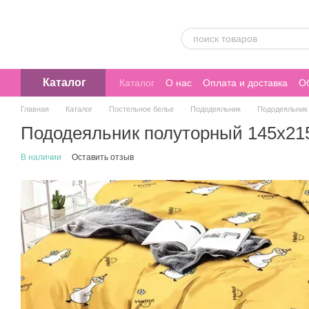
Перейти к основному контенту
Каталог
Каталог
О нас
Оплата и доставка
Об
Главная
Каталог
Постельное белье
Пододеяльник
Пододеяльник
Пододеяльник полуторный 145х21
В наличии
Оставить отзыв