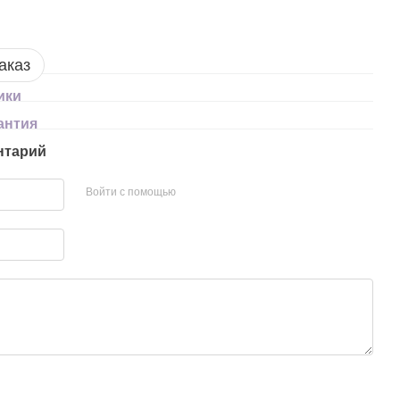
аказ
ики
антия
нтарий
Войти с помощью