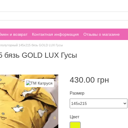
мен и возврат
Контактная информация
Отзывы о магазине
 полуторный 145х215 бязь GOLD LUX Гусы
5 бязь GOLD LUX Гусы
430.00 грн
Размер
Цвет