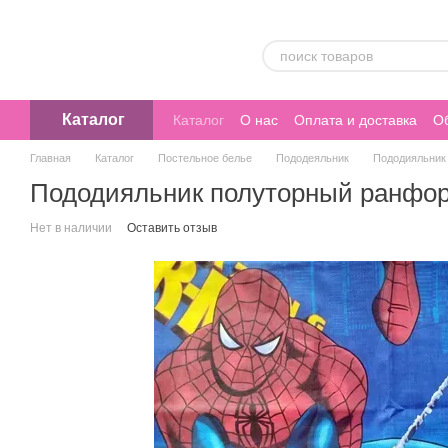
Перейти к основному контенту
Каталог
Каталог
О нас
Оплата и доставка
Об
Главная
Каталог
Постельное белье
Пододеяльник
Пододияльник
Пододияльник полуторный ранфор
Нет в наличии
Оставить отзыв