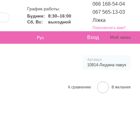
066 168-54-04
График работы:
067 565-13-03
Будние:
8:30–16:00
Ліжка
Сб, Вс:
выходной
Перезвонить вам?
Вход
Мой заказ
Рус
Артикул
10814-Людина павук
К сравнению
В желания