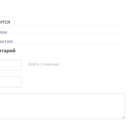
ится
ики
антия
нтарий
Войти с помощью