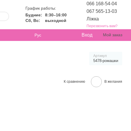
066 168-54-04
График работы:
067 565-13-03
Будние:
8:30–16:00
Ліжка
Сб, Вс:
выходной
Перезвонить вам?
Вход
Мой заказ
Рус
Артикул
5478-ромашки
К сравнению
В желания