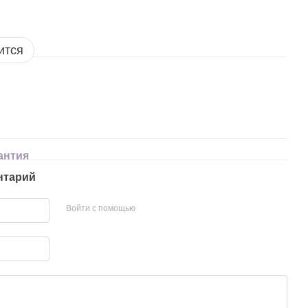
ится
антия
нтарий
Войти с помощью