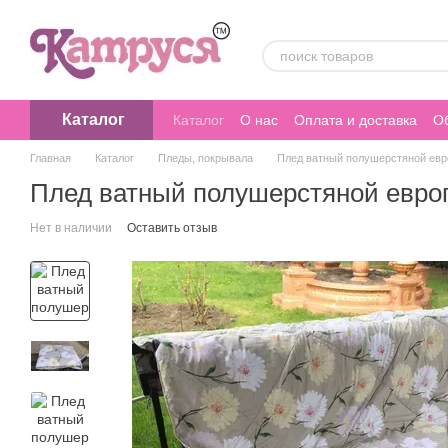
Перейти к основному контенту
Каталог
Каталог
О нас
Оплата и доставка
Об
Главная
Каталог
Пледы, покрывала
Плед ватный полушерстяной евр
Плед ватный полушерстяной европ
Нет в наличии
Оставить отзыв