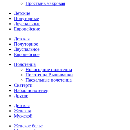
Простынь махровая
Детские
Полуторные
Двуспальные
Европейские
Детская
Полуторное
Двуспальное
Европейское
Полотенца
Новогодние полотенца
Полотенца Вышиванки
Пасхальные полотенца
Скатерти
Набор полотенец
Другое
Детская
Женская
Мужской
Женское белье