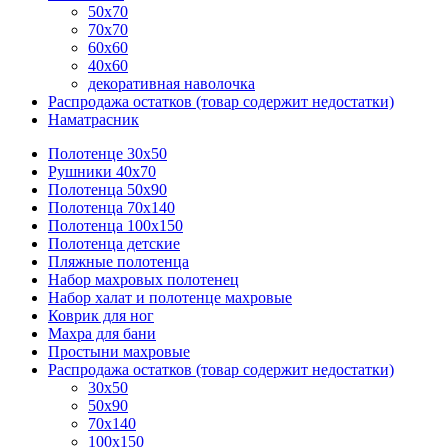
50х70
70х70
60х60
40х60
декоративная наволочка
Распродажа остатков (товар содержит недостатки)
Наматрасник
Полотенце 30х50
Рушники 40х70
Полотенца 50х90
Полотенца 70х140
Полотенца 100х150
Полотенца детские
Пляжные полотенца
Набор махровых полотенец
Набор халат и полотенце махровые
Коврик для ног
Махра для бани
Простыни махровые
Распродажа остатков (товар содержит недостатки)
30х50
50х90
70х140
100х150