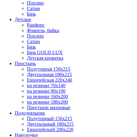
Поплин
Сатин
Бязь
Детcкое
Ранфорс
Фланель, байка
Поплин
Сатин
Бязь
Бязь GOLD LUX
Детская кроватка
Простынь
Полуторная 150х215
Двуспальная 180х215
Европейская 220х240
на резинке 70х140
на резинке 90х190
на резинке 160х200
на резинке 180х200
Простыни махровые
Пододеяльник
Полуторный 150х215
Двуспальный 180х215
Европейский 200х220
Наволочки