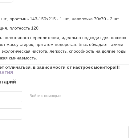
шт., простынь 143-150х215 - 1 шт., наволочка 70х70 - 2 шт
ция, плотность 120
нь полотняного переплетения, идеально подходит для пошива
ет массу стирок, при этом недорогая. Бязь обладает такими
, экологическая чистота, легкость, способность на долгие годы
изкая сминаемость.
ет отличаться, в зависимости от настроек монитора!!!
антия
нтарий
Войти с помощью