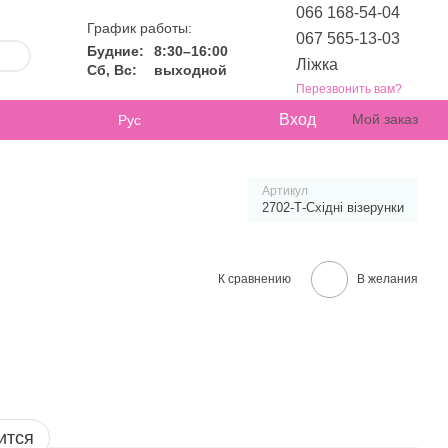
066 168-54-04
График работы:
067 565-13-03
Будние:
8:30–16:00
Ліжка
Сб, Вс:
выходной
Перезвонить вам?
Вход
Мой заказ
Рус
Артикул
2702-Т-Східні візерунки
К сравнению
В желания
ится