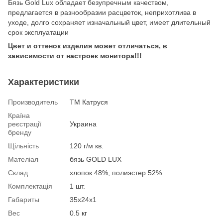
Бязь Gold Lux обладает безупречным качеством,
предлагается в разнообразии расцветок, неприхотлива в
уходе, долго сохраняет изначальный цвет, имеет длительный
срок эксплуатации
Цвет и оттенок изделия может отличаться, в
зависимости от настроек монитора!!!
Характеристики
Производитель
ТМ Катруся
Країна
реєстрації
Украина
бренду
Щільність
120 г/м кв.
Мателіал
бязь GOLD LUX
Склад
хлопок 48%, полиэстер 52%
Комплектація
1 шт.
Габариты
35х24х1
Вес
0.5 кг