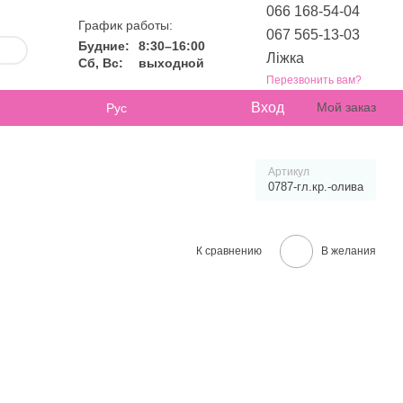
066 168-54-04
График работы:
067 565-13-03
Будние:
8:30–16:00
Ліжка
Сб, Вс:
выходной
Перезвонить вам?
Вход
Мой заказ
Рус
Артикул
0787-гл.кр.-олива
К сравнению
В желания