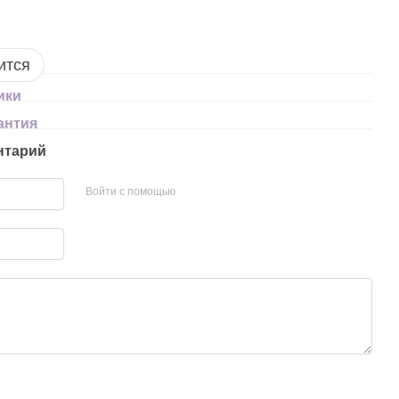
ится
ики
антия
нтарий
Войти с помощью