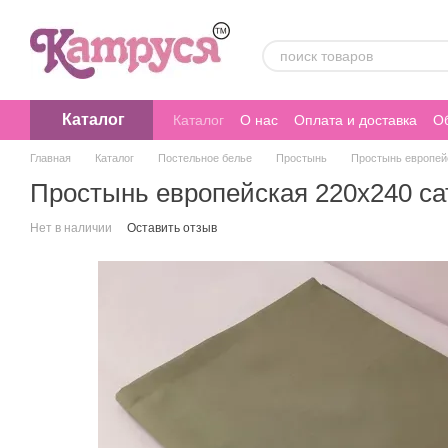
Перейти к основному контенту
Каталог
Каталог
О нас
Оплата и доставка
Об
Главная
Каталог
Постельное белье
Простынь
Простынь европей
Простынь европейская 220х240 са
Нет в наличии
Оставить отзыв