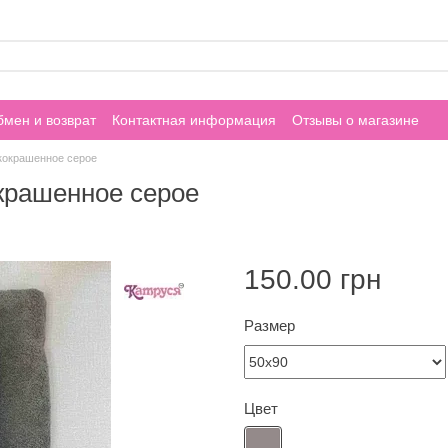
мен и возврат
Контактная информация
Отзывы о магазине
кокрашенное серое
крашенное серое
150.00 грн
Размер
Цвет