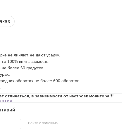
аказ
рке не линяют, не дают усадку.
 т.е 100% впитываемость.
 не более 60 градусов.
урах.
редних оборотах не более 600 оборотов.
.
ет отличаться, в зависимости от настроек монитора!!!
антия
нтарий
Войти с помощью