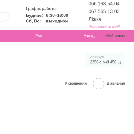
066 168-54-04
График работы:
067 565-13-03
Будние:
8:30–16:00
Ліжка
Сб, Вс:
выходной
Перезвонить вам?
Вход
Мой заказ
Рус
Артикул
2356-сірий 450 щ
К сравнению
В желания