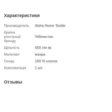
Характеристики
Производитель
Aisha Home Textile
Країна
реєстрації
Узбекистан
бренду
Щільність
550 г/м кв.
Мателіал
махра
Склад
100 % хлопок
Комплектація
1 шт.
Отзывы