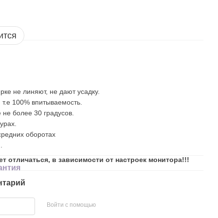
ится
рке не линяют, не дают усадку.
 т.е 100% впитываемость.
 не более 30 градусов.
урах.
средних оборотах
.
ет отличаться, в зависимости от настроек монитора!!!
антия
нтарий
Войти с помощью