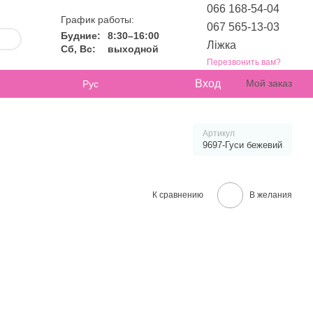
066 168-54-04
График работы:
067 565-13-03
Будние:
8:30–16:00
Ліжка
Сб, Вс:
выходной
Перезвонить вам?
Вход
Мой заказ
Рус
Артикул
9697-Гуси бежевий
К сравнению
В желания