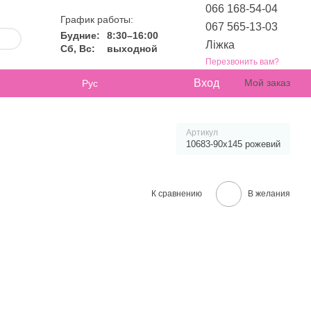
066 168-54-04
График работы:
067 565-13-03
Будние:
8:30–16:00
Ліжка
Сб, Вс:
выходной
Перезвонить вам?
Вход
Мой заказ
Рус
Артикул
10683-90х145 рожевий
К сравнению
В желания