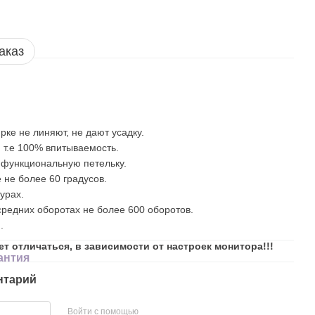
аказ
рке не линяют, не дают усадку.
 т.е 100% впитываемость.
 функциональную петельку.
 не более 60 градусов.
урах.
редних оборотах не более 600 оборотов.
.
ет отличаться, в зависимости от настроек монитора!!!
антия
нтарий
Войти с помощью