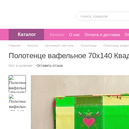
Перейти к основному контенту
Каталог
Каталог
О нас
Оплата и доставка
Об
Главная
Каталог
Кухонный текстиль
Полотенца
Полотенце вафел
Полотенце вафельное 70х140 Ква
Нет в наличии
Оставить отзыв