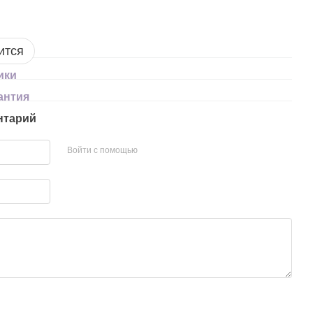
ится
ики
антия
нтарий
Войти с помощью