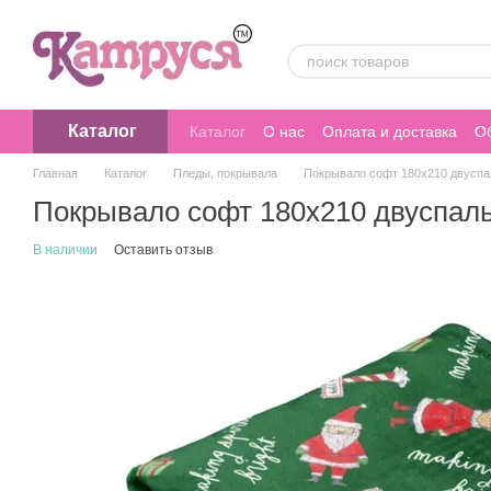
Перейти к основному контенту
Каталог
Каталог
О нас
Оплата и доставка
Об
Главная
Каталог
Пледы, покрывала
Покрывало софт 180х210 двуспа
Покрывало софт 180х210 двуспал
В наличии
Оставить отзыв