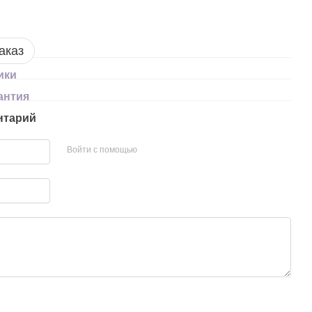
аказ
ики
антия
нтарий
Войти с помощью