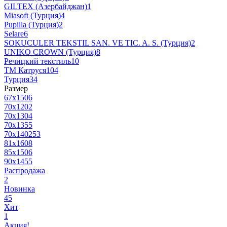
GILTEX (Азербайджан)
1
Miasoft (Турция)
4
Pupilla (Турция)
2
Selare
6
SOKUCULER TEKSTIL SAN. VE TIC. A. S. (Турция)
2
UNIKO CROWN (Турция)
8
Речицкий текстиль
10
ТМ Катруся
104
Турция
34
Размер
67х150
6
70х120
2
70х130
4
70х135
5
70х140
253
81х160
8
85х150
6
90х145
5
Распродажа
2
Новинка
45
Хит
1
Акция!