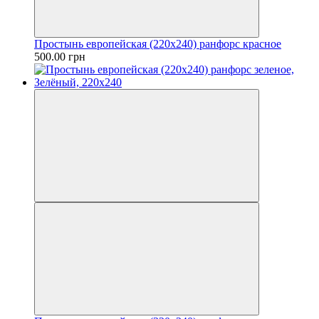
Простынь европейская (220х240) ранфорс красное
500.00 грн