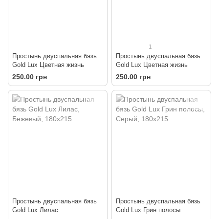
1
Простынь двуспальная бязь
Простынь двуспальная бязь
Gold Lux Цветная жизнь
Gold Lux Цветная жизнь
250.00 грн
250.00 грн
Простынь двуспальная бязь
Простынь двуспальная бязь
Gold Lux Лилас
Gold Lux Грин полосы