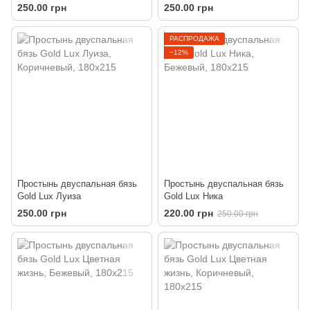
250.00 грн
250.00 грн
РАСПРОДАЖА
−12%
Простынь двуспальная бязь
Простынь двуспальная бязь
Gold Lux Луиза
Gold Lux Ника
250.00 грн
220.00 грн
250.00 грн