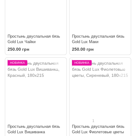
Простынь двуспальная бязь
Простынь двуспальная бязь
Gold Lux Чайки
Gold Lux Маки
250.00 грн
250.00 грн
НОВИНКА
НОВИНКА
1
Простынь двуспальная бязь
Простынь двуспальная бязь
Gold Lux Вишиванка
Gold Lux Фиолетовые цветы