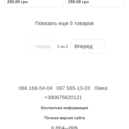
250.00 грн
250.00 грн
Показать еще 5 товаров
Назад
Вперед
1
из 2
066 168-54-04
067 565-13-03
Ліжка
+380675620121
Контактная информация
Полная версия сайта
© 2014—2026