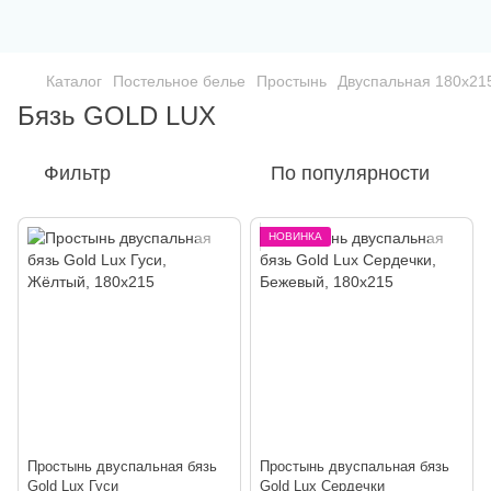
Каталог
Постельное белье
Простынь
Двуспальная 180х21
Бязь GOLD LUX
Фильтр
По популярности
НОВИНКА
Простынь двуспальная бязь
Простынь двуспальная бязь
Gold Lux Гуси
Gold Lux Сердечки